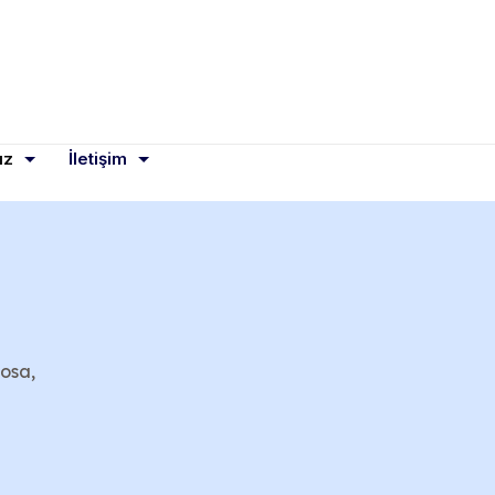
ız
İletişim
aosa,